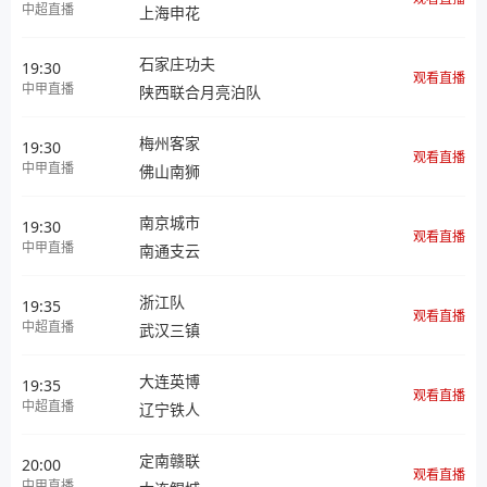
中超直播
上海申花
石家庄功夫
19:30
观看直播
中甲直播
陕西联合月亮泊队
梅州客家
19:30
观看直播
中甲直播
佛山南狮
南京城市
19:30
观看直播
中甲直播
南通支云
浙江队
19:35
观看直播
中超直播
武汉三镇
大连英博
19:35
观看直播
中超直播
辽宁铁人
定南赣联
20:00
观看直播
中甲直播