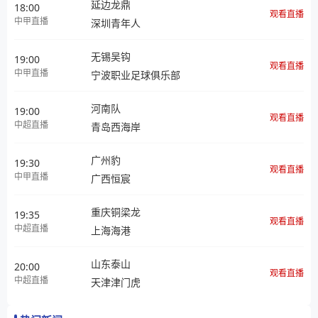
延边龙鼎
18:00
观看直播
中甲直播
深圳青年人
无锡吴钩
19:00
观看直播
中甲直播
宁波职业足球俱乐部
河南队
19:00
观看直播
中超直播
青岛西海岸
广州豹
19:30
观看直播
中甲直播
广西恒宸
重庆铜梁龙
19:35
观看直播
中超直播
上海海港
山东泰山
20:00
观看直播
中超直播
天津津门虎