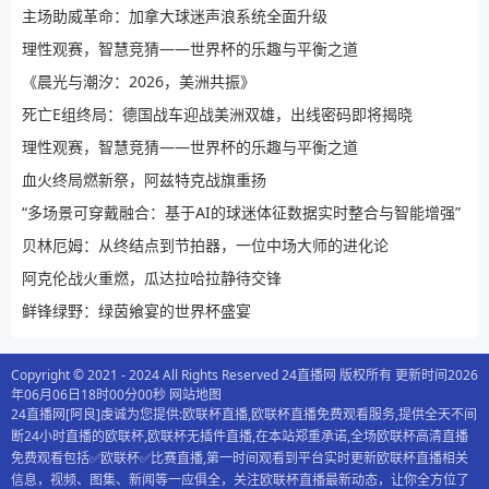
主场助威革命：加拿大球迷声浪系统全面升级
理性观赛，智慧竞猜——世界杯的乐趣与平衡之道
《晨光与潮汐：2026，美洲共振》
死亡E组终局：德国战车迎战美洲双雄，出线密码即将揭晓
理性观赛，智慧竞猜——世界杯的乐趣与平衡之道
血火终局燃新祭，阿兹特克战旗重扬
“多场景可穿戴融合：基于AI的球迷体征数据实时整合与智能增强”
贝林厄姆：从终结点到节拍器，一位中场大师的进化论
阿克伦战火重燃，瓜达拉哈拉静待交锋
鲜锋绿野：绿茵飨宴的世界杯盛宴
Copyright © 2021 - 2024 All Rights Reserved 24直播网 版权所有 更新时间2026
年06月06日18时00分00秒
网站地图
24直播网[阿良]虔诚为您提供:欧联杯直播,欧联杯直播免费观看服务,提供全天不间
断24小时直播的欧联杯,欧联杯无插件直播,在本站郑重承诺,全场欧联杯高清直播
免费观看包括✅欧联杯✅比赛直播,第一时间观看到平台实时更新欧联杯直播相关
信息，视频、图集、新闻等一应俱全，关注欧联杯直播最新动态，让你全方位了