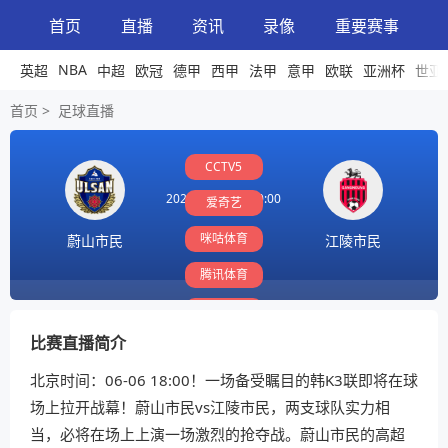
首页
直播
资讯
录像
重要赛事
NBA
英超
中超
欧冠
德甲
西甲
法甲
意甲
欧联
亚洲杯
世亚
首页
>
足球直播
CCTV5
2026-06-06 18:00:00
爱奇艺
咪咕体育
蔚山市民
江陵市民
腾讯体育
PP体育
比赛直播简介
北京时间：06-06 18:00！一场备受瞩目的韩K3联即将在球
场上拉开战幕！蔚山市民vs江陵市民，两支球队实力相
当，必将在场上上演一场激烈的抢夺战。蔚山市民的高超