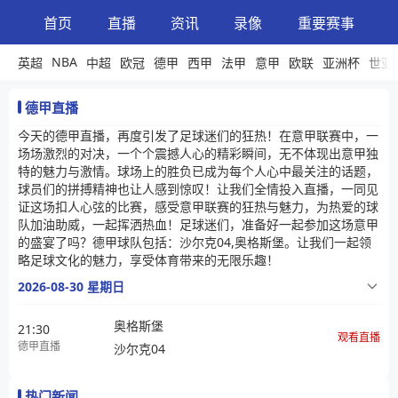
首页
直播
资讯
录像
重要赛事
NBA
英超
中超
欧冠
德甲
西甲
法甲
意甲
欧联
亚洲杯
世亚
德甲直播
今天的德甲直播，再度引发了足球迷们的狂热！在意甲联赛中，一
场场激烈的对决，一个个震撼人心的精彩瞬间，无不体现出意甲独
特的魅力与激情。球场上的胜负已成为每个人心中最关注的话题，
球员们的拼搏精神也让人感到惊叹！让我们全情投入直播，一同见
证这场扣人心弦的比赛，感受意甲联赛的狂热与魅力，为热爱的球
队加油助威，一起挥洒热血！足球迷们，准备好一起参加这场意甲
的盛宴了吗？德甲球队包括：沙尔克04,奥格斯堡。让我们一起领
略足球文化的魅力，享受体育带来的无限乐趣！
2026-08-30 星期日
奥格斯堡
21:30
观看直播
德甲直播
沙尔克04
热门新闻