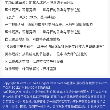
主场助威革命：加拿大球迷声浪系统全面升级
理性观赛，智慧竞猜——世界杯的乐趣与平衡之道
《晨光与潮汐：2026，美洲共振》
死亡E组终局：德国战车迎战美洲双雄，出线密码即将揭晓
理性观赛，智慧竞猜——世界杯的乐趣与平衡之道
血火终局燃新祭，阿兹特克战旗重扬
“多场景可穿戴融合：基于AI的球迷体征数据实时整合与智能增强”
贝林厄姆：从终结点到节拍器，一位中场大师的进化论
阿克伦战火重燃，瓜达拉哈拉静待交锋
鲜锋绿野：绿茵飨宴的世界杯盛宴
Copyright © 2021 - 2024 All Rights Reserved 24直播网 版权所有 更新时间2026
年08月30日21时30分00秒
网站地图
24直播网[阿良]虔诚为您提供:欧联杯直播,欧联杯直播免费观看服务,提供全天不间
断24小时直播的欧联杯,欧联杯无插件直播,在本站郑重承诺,全场欧联杯高清直播
免费观看包括✅欧联杯✅比赛直播,第一时间观看到平台实时更新欧联杯直播相关
信息，视频、图集、新闻等一应俱全，关注欧联杯直播最新动态，让你全方位了