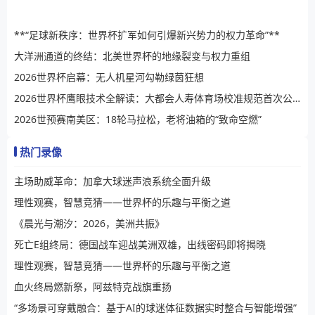
**“足球新秩序：世界杯扩军如何引爆新兴势力的权力革命”**
大洋洲通道的终结：北美世界杯的地缘裂变与权力重组
2026世界杯启幕：无人机星河勾勒绿茵狂想
2026世界杯鹰眼技术全解读：大都会人寿体育场校准规范首次公开
2026世预赛南美区：18轮马拉松，老将油箱的“致命空燃”
热门录像
主场助威革命：加拿大球迷声浪系统全面升级
理性观赛，智慧竞猜——世界杯的乐趣与平衡之道
《晨光与潮汐：2026，美洲共振》
死亡E组终局：德国战车迎战美洲双雄，出线密码即将揭晓
理性观赛，智慧竞猜——世界杯的乐趣与平衡之道
血火终局燃新祭，阿兹特克战旗重扬
“多场景可穿戴融合：基于AI的球迷体征数据实时整合与智能增强”