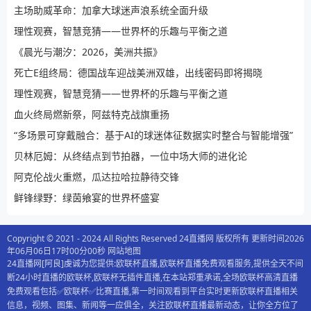
主场助威革命：加拿大球迷声浪系统全面升级
理性观赛，智慧竞猜——世界杯的乐趣与平衡之道
《晨光与潮汐：2026，美洲共振》
死亡E组终局：德国战车迎战美洲双雄，出线密码即将揭晓
理性观赛，智慧竞猜——世界杯的乐趣与平衡之道
血火终局燃新祭，阿兹特克战旗重扬
“多场景可穿戴融合：基于AI的球迷体征数据实时整合与智能增强”
贝林厄姆：从终结点到节拍器，一位中场大师的进化论
阿克伦战火重燃，瓜达拉哈拉静待交锋
鲜锋绿野：绿茵飨宴的世界杯盛宴
Copyright © 2021 - 2024 All Rights Reserved 24直播网 版权所有 更新时间2026
年06月06日17时00分00秒
网站地图
24直播网[阿良]虔诚为您提供:欧联杯直播,欧联杯直播免费观看服务,提供全天不间
断24小时直播的欧联杯,欧联杯无插件直播,在本站郑重承诺,全场欧联杯高清直播
免费观看包括✅欧联杯✅比赛直播,第一时间观看到平台实时更新欧联杯直播相关
信息，视频、图集、新闻等一应俱全，关注欧联杯直播最新动态，让你全方位了