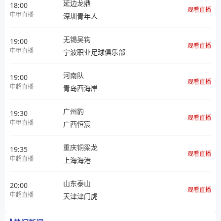
延边龙鼎
18:00
观看直播
中甲直播
深圳青年人
无锡吴钩
19:00
观看直播
中甲直播
宁波职业足球俱乐部
河南队
19:00
观看直播
中超直播
青岛西海岸
广州豹
19:30
观看直播
中甲直播
广西恒宸
重庆铜梁龙
19:35
观看直播
中超直播
上海海港
山东泰山
20:00
观看直播
中超直播
天津津门虎