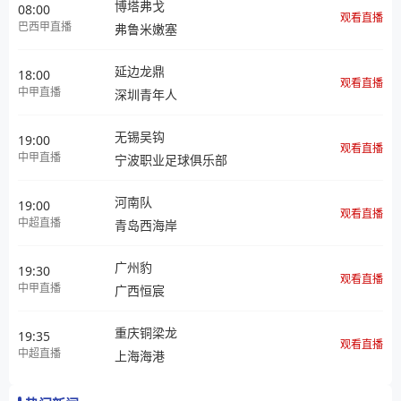
博塔弗戈
08:00
观看直播
巴西甲直播
弗鲁米嫩塞
延边龙鼎
18:00
观看直播
中甲直播
深圳青年人
无锡吴钩
19:00
观看直播
中甲直播
宁波职业足球俱乐部
河南队
19:00
观看直播
中超直播
青岛西海岸
广州豹
19:30
观看直播
中甲直播
广西恒宸
重庆铜梁龙
19:35
观看直播
中超直播
上海海港