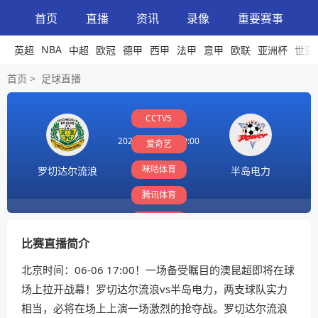
首页
直播
资讯
录像
重要赛事
NBA
英超
中超
欧冠
德甲
西甲
法甲
意甲
欧联
亚洲杯
世亚
首页
>
足球直播
CCTV5
2026-06-06 17:00:00
爱奇艺
咪咕体育
罗切达尔流浪
半岛电力
腾讯体育
PP体育
比赛直播简介
北京时间：06-06 17:00！一场备受瞩目的澳昆超即将在球
场上拉开战幕！罗切达尔流浪vs半岛电力，两支球队实力
相当，必将在场上上演一场激烈的抢夺战。罗切达尔流浪