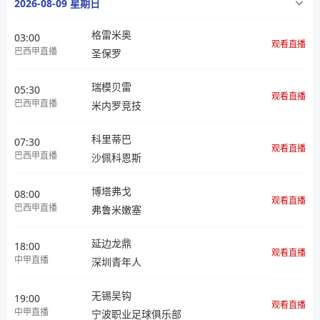
2026-08-09 星期日
格雷米奥
03:00
观看直播
巴西甲直播
圣保罗
瑞模贝雷
05:30
观看直播
巴西甲直播
米内罗竞技
科里蒂巴
07:30
观看直播
巴西甲直播
沙佩科恩斯
博塔弗戈
08:00
观看直播
巴西甲直播
弗鲁米嫩塞
延边龙鼎
18:00
观看直播
中甲直播
深圳青年人
无锡吴钩
19:00
观看直播
中甲直播
宁波职业足球俱乐部