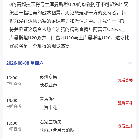
0的高超技艺将与土库曼斯坦U20的顽强防守不可避免地交
织出一幅壮美的战术图景。无论您是哪一方的支持者，都
将沉浸在这场比赛的足球魅力和激情之中。让我们一同期
待并见证这场令人热血沸腾的精彩直播！阿富汗U20vs土
库曼斯坦U20双方：阿富汗U20与土库曼斯坦U20，这场比
赛必将是一个难得的视觉盛宴！
2026-08-08 星期六
苏州东吴
19:00
观看直播
中甲直播
长春亚泰
青岛海牛
19:00
观看直播
中超直播
上海申花
石家庄功夫
19:30
观看直播
中甲直播
陕西联合月亮泊队