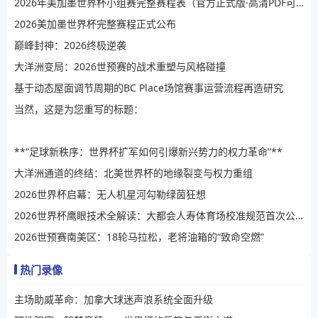
2026年美加墨世界杯小组赛完整赛程表（官方正式版·高清PDF可下载）
2026美加墨世界杯完整赛程正式公布
巅峰封神：2026终极逆袭
大洋洲变局：2026世预赛的战术重塑与风格碰撞
基于动态屋面调节周期的BC Place场馆赛事运营流程再造研究
当然，这是为您重写的标题：
**“足球新秩序：世界杯扩军如何引爆新兴势力的权力革命”**
大洋洲通道的终结：北美世界杯的地缘裂变与权力重组
2026世界杯启幕：无人机星河勾勒绿茵狂想
2026世界杯鹰眼技术全解读：大都会人寿体育场校准规范首次公开
2026世预赛南美区：18轮马拉松，老将油箱的“致命空燃”
热门录像
主场助威革命：加拿大球迷声浪系统全面升级