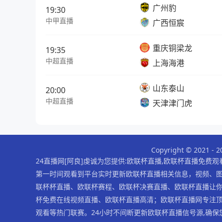
广州豹
19:30
中甲直播
广西恒宸
重庆铜梁龙
19:35
中超直播
上海海港
山东泰山
20:00
中超直播
天津津门虎
Copyright © 2021
24直播网[阿良]虔诚为您提供:欧联杯直播,欧联杯直播免费
第一时间观看到平台实时更新欧联杯直播相关信息，视频、图
联杯杯直播、欧联杯赛程、欧联杯决赛直播、欧联杯直播让你
杯免费在线视频直播、欧联杯直播高清；欧联杯直播网专注顶
观看等热门联赛。24小时不间断更新欧联杯直播信号源,确