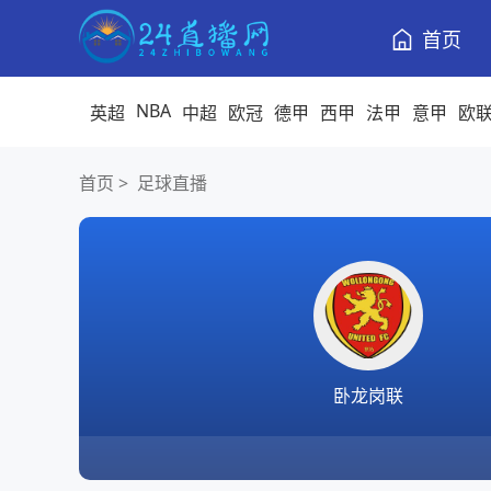
首页
NBA
英超
中超
欧冠
德甲
西甲
法甲
意甲
欧
首页
>
足球直播
卧龙岗联