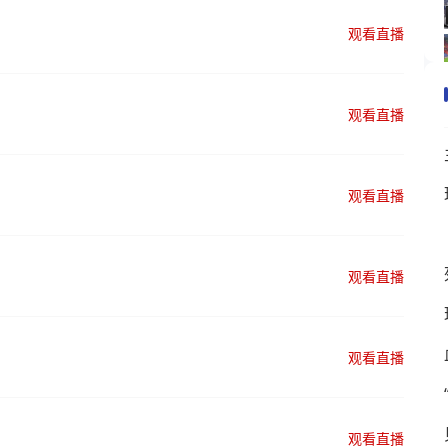
观看直播
观看直播
观看直播
观看直播
观看直播
观看直播