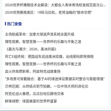
2026世界杯鹰眼技术全解读：大都会人寿体育场校准规范首次公开
2026世预赛南美区：18轮马拉松，老将油箱的“致命空燃”
热门录像
主场助威革命：加拿大球迷声浪系统全面升级
理性观赛，智慧竞猜——世界杯的乐趣与平衡之道
《晨光与潮汐：2026，美洲共振》
死亡E组终局：德国战车迎战美洲双雄，出线密码即将揭晓
理性观赛，智慧竞猜——世界杯的乐趣与平衡之道
血火终局燃新祭，阿兹特克战旗重扬
“多场景可穿戴融合：基于AI的球迷体征数据实时整合与智能增强”
贝林厄姆：从终结点到节拍器，一位中场大师的进化论
阿克伦战火重燃，瓜达拉哈拉静待交锋
鲜锋绿野：绿茵飨宴的世界杯盛宴