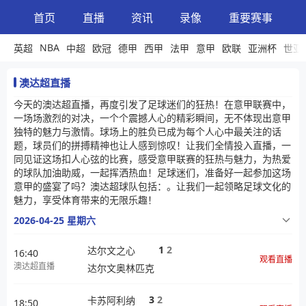
首页
直播
资讯
录像
重要赛事
NBA
英超
中超
欧冠
德甲
西甲
法甲
意甲
欧联
亚洲杯
世亚
澳达超直播
今天的澳达超直播，再度引发了足球迷们的狂热！在意甲联赛中，
一场场激烈的对决，一个个震撼人心的精彩瞬间，无不体现出意甲
独特的魅力与激情。球场上的胜负已成为每个人心中最关注的话
题，球员们的拼搏精神也让人感到惊叹！让我们全情投入直播，一
同见证这场扣人心弦的比赛，感受意甲联赛的狂热与魅力，为热爱
的球队加油助威，一起挥洒热血！足球迷们，准备好一起参加这场
意甲的盛宴了吗？澳达超球队包括：。让我们一起领略足球文化的
魅力，享受体育带来的无限乐趣！
2026-04-25 星期六
1
2
达尔文之心
16:40
观看直播
澳达超直播
达尔文奥林匹克
3
2
卡苏阿利纳
18:50